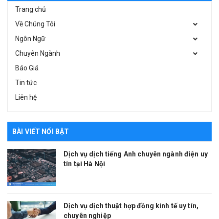
Trang chủ
Về Chúng Tôi
Ngôn Ngữ
Chuyên Ngành
Báo Giá
Tin tức
Liên hệ
BÀI VIẾT NỔI BẬT
Dịch vụ dịch tiếng Anh chuyên ngành điện uy
tín tại Hà Nội
Dịch vụ dịch thuật hợp đồng kinh tế uy tín,
chuyên nghiệp