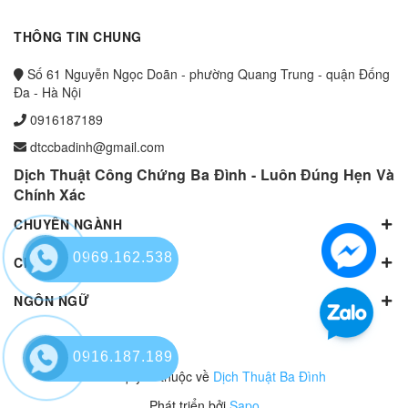
THÔNG TIN CHUNG
Số 61 Nguyễn Ngọc Doãn - phường Quang Trung - quận Đống
Đa - Hà Nội
0916187189
dtccbadinh@gmail.com
Dịch Thuật Công Chứng Ba Đình - Luôn Đúng Hẹn Và
Chính Xác
CHUYÊN NGÀNH
0969.162.538
CHUYÊN NGÀNH
NGÔN NGỮ
0916.187.189
© Bản quyền thuộc về
Dịch Thuật Ba Đình
Phát triển bởi
Sapo