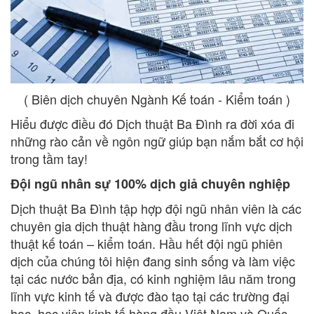
( Biên dịch chuyên Ngành Kế toán - Kiểm toán )
Hiểu được điều đó Dịch thuật Ba Đình ra đời xóa đi
những rào cản về ngôn ngữ giúp bạn nắm bắt cơ hội
trong tầm tay!
Đội ngũ nhân sự 100% dịch giả chuyên nghiệp
Dịch thuật Ba Đình tập hợp đội ngũ nhân viên là các
chuyên gia dịch thuật hàng đầu trong lĩnh vực dịch
thuật kế toán – kiểm toán. Hầu hết đội ngũ phiên
dịch của chúng tôi hiện đang sinh sống và làm việc
tại các nước bản địa, có kinh nghiệm lâu năm trong
lĩnh vực kinh tế và được đào tạo tại các trường đại
học, học viện kinh tế hàng đầu Việt Nam và Quốc