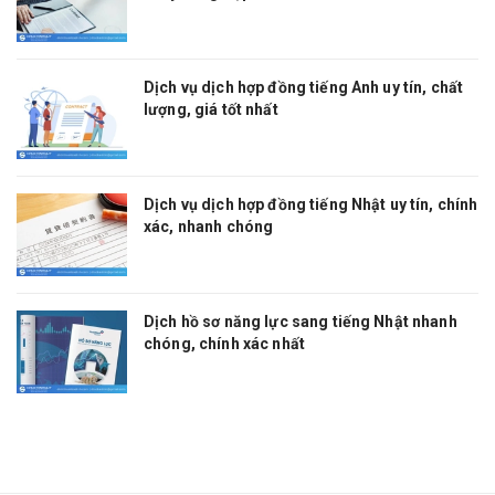
Dịch vụ dịch hợp đồng tiếng Anh uy tín, chất
lượng, giá tốt nhất
Dịch vụ dịch hợp đồng tiếng Nhật uy tín, chính
xác, nhanh chóng
Dịch hồ sơ năng lực sang tiếng Nhật nhanh
chóng, chính xác nhất