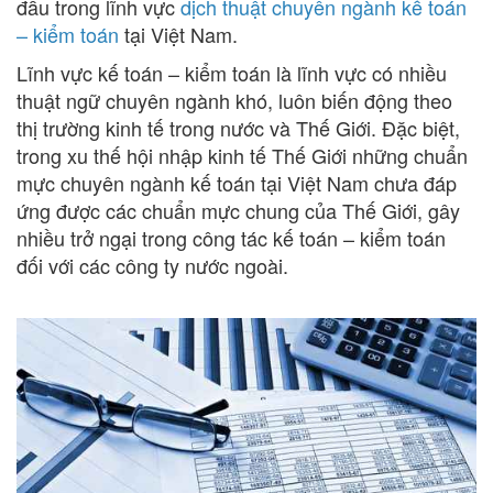
đầu trong lĩnh vực
dịch thuật chuyên ngành kế toán
– kiểm toán
tại Việt Nam.
Lĩnh vực kế toán – kiểm toán là lĩnh vực có nhiều
thuật ngữ chuyên ngành khó, luôn biến động theo
thị trường kinh tế trong nước và Thế Giới. Đặc biệt,
trong xu thế hội nhập kinh tế Thế Giới những chuẩn
mực chuyên ngành kế toán tại Việt Nam chưa đáp
ứng được các chuẩn mực chung của Thế Giới, gây
nhiều trở ngại trong công tác kế toán – kiểm toán
đối với các công ty nước ngoài.