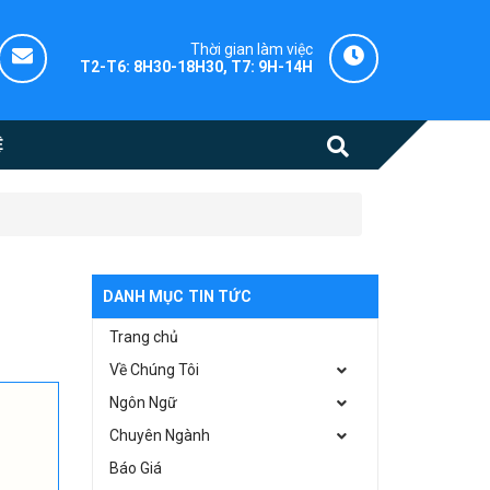
Thời gian làm việc
T2-T6: 8H30-18H30, T7: 9H-14H
Ệ
DANH MỤC TIN TỨC
Trang chủ
Về Chúng Tôi
Ngôn Ngữ
Chuyên Ngành
Báo Giá