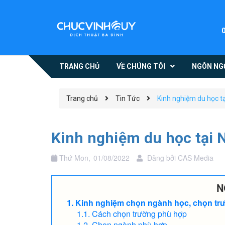
TRANG CHỦ
VỀ CHÚNG TÔI
NGÔN NG
Trang chủ
Tin Tức
Kinh nghiệm du học tạ
Kinh nghiệm du học tại N
Thứ Mon,
01/08/2022
Đăng bởi
CAS Media
N
Kinh nghiệm chọn ngành học, chọn tr
Cách chọn trường phù hợp
Chọn ngành phù hợp