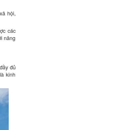
xã hội,
ược các
ới năng
 đầy đủ
là kinh