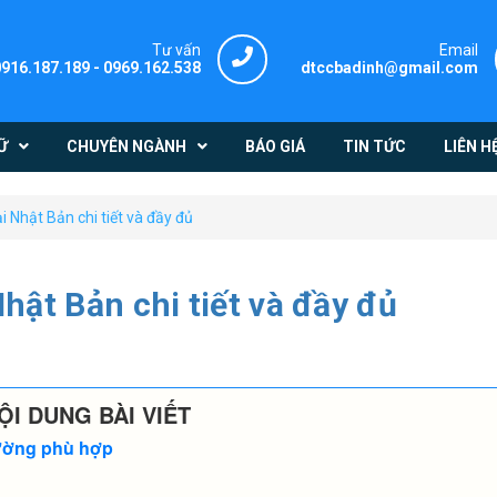
Tư vấn
Email
0916.187.189
-
0969.162.538
dtccbadinh@gmail.com
Ữ
CHUYÊN NGÀNH
BÁO GIÁ
TIN TỨC
LIÊN H
i Nhật Bản chi tiết và đầy đủ
hật Bản chi tiết và đầy đủ
ỘI DUNG BÀI VIẾT
ường phù hợp