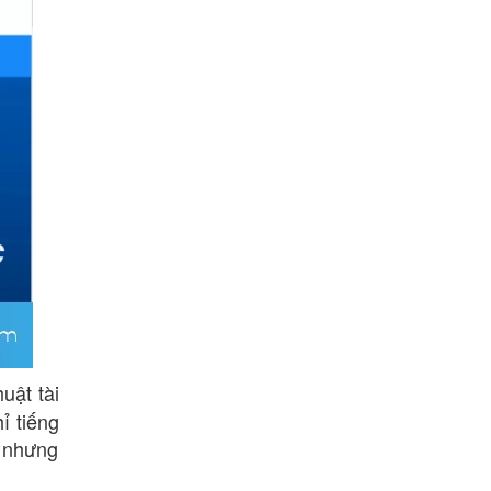
huật tài
ỉ tiếng
u nhưng