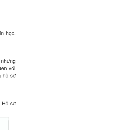
in học.
í nhưng
uen với
à hồ sơ
. Hồ sơ