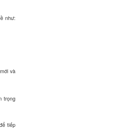
đề như:
 mới và
n trọng
để tiếp