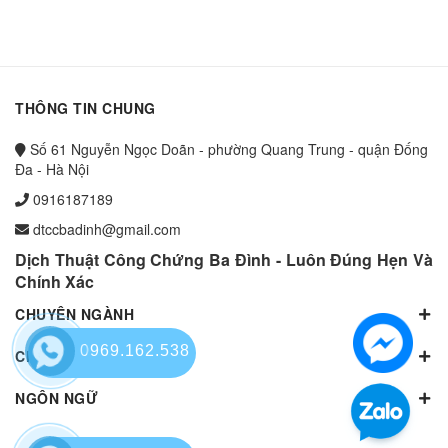
THÔNG TIN CHUNG
Số 61 Nguyễn Ngọc Doãn - phường Quang Trung - quận Đống
Đa - Hà Nội
0916187189
dtccbadinh@gmail.com
Dịch Thuật Công Chứng Ba Đình - Luôn Đúng Hẹn Và
Chính Xác
CHUYÊN NGÀNH
0969.162.538
CHUYÊN NGÀNH
NGÔN NGỮ