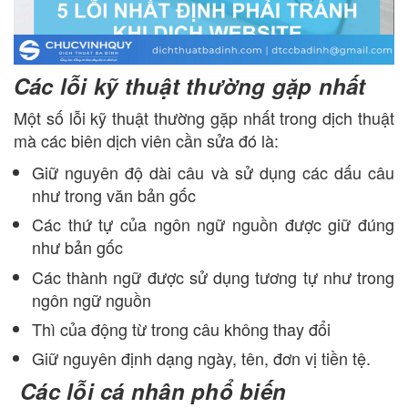
Các lỗi kỹ thuật thường gặp nhất
Một số lỗi kỹ thuật thường gặp nhất trong dịch thuật
mà các biên dịch viên cần sửa đó là:
Giữ nguyên độ dài câu và sử dụng các dấu câu
như trong văn bản gốc
Các thứ tự của ngôn ngữ nguồn được giữ đúng
như bản gốc
Các thành ngữ được sử dụng tương tự như trong
ngôn ngữ nguồn
Thì của động từ trong câu không thay đổi
Giữ nguyên định dạng ngày, tên, đơn vị tiền tệ.
Các lỗi cá nhân phổ biến