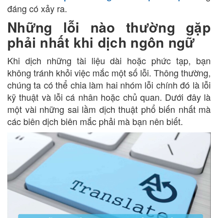
đáng có xảy ra.
Những lỗi nào thường gặp
phải nhất khi dịch ngôn ngữ
Khi dịch những tài liệu dài hoặc phức tạp, bạn
không tránh khỏi việc mắc một số lỗi. Thông thường,
chúng ta có thể chia làm hai nhóm lỗi chính đó là lỗi
kỹ thuật và lỗi cá nhân hoặc chủ quan. Dưới đây là
một vài những sai lầm dịch thuật phổ biến nhất mà
các biên dịch biên mắc phải mà bạn nên biết.