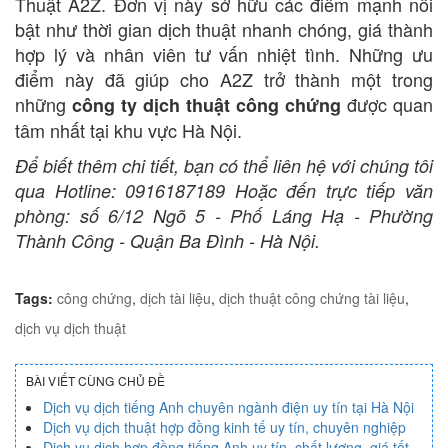
Thuật A2Z. Đơn vị này sở hữu các điểm mạnh nổi
bật như thời gian dịch thuật nhanh chóng, giá thành
hợp lý và nhân viên tư vấn nhiệt tình. Những ưu
điểm này đã giúp cho A2Z trở thành một trong
những
được quan
công ty dịch thuật công chứng
tâm nhất tại khu vực Hà Nội.
Để biết thêm chi tiết, bạn có thể liên hệ với chúng tôi
qua Hotline: 0916187189 Hoặc đến trực tiếp văn
phòng: số 6/12 Ngõ 5 - Phố Láng Hạ - Phường
Thành Công - Quận Ba Đình - Hà Nội.
Tags:
công chứng
,
dịch tài liệu
,
dịch thuật công chứng tài liệu
,
dịch vụ dịch thuật
BÀI VIẾT CÙNG CHỦ ĐỀ
Dịch vụ dịch tiếng Anh chuyên ngành điện uy tín tại Hà Nội
Dịch vụ dịch thuật hợp đồng kinh tế uy tín, chuyên nghiệp
Dịch vụ dịch hợp đồng tiếng Anh uy tín, chất lượng, giá tốt